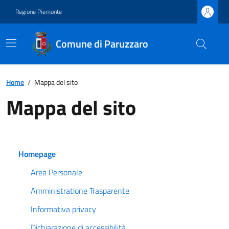
Regione Piemonte
Comune di Paruzzaro
Home
/
Mappa del sito
Mappa del sito
Homepage
Area Personale
Amministratione Trasparente
Informativa privacy
Dichiarazione di accessibilità