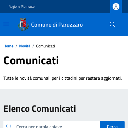
Regione Piemonte
Comune di Paruzzaro
Home
/
Novità
/
Comunicati
Comunicati
Tutte le novità comunali per i cittadini per restare aggiornati.
Elenco Comunicati
cerca
Cerca