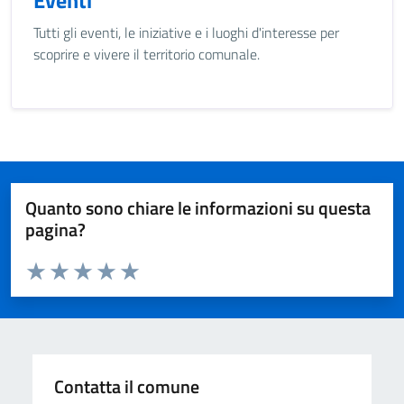
Eventi
Tutti gli eventi, le iniziative e i luoghi d'interesse per
scoprire e vivere il territorio comunale.
Quanto sono chiare le informazioni su questa
pagina?
Valuta da 1 a 5 stelle la pagina
Valuta 1 stelle su 5
Valuta 2 stelle su 5
Valuta 3 stelle su 5
Valuta 4 stelle su 5
Valuta 5 stelle su 5
Contatta il comune