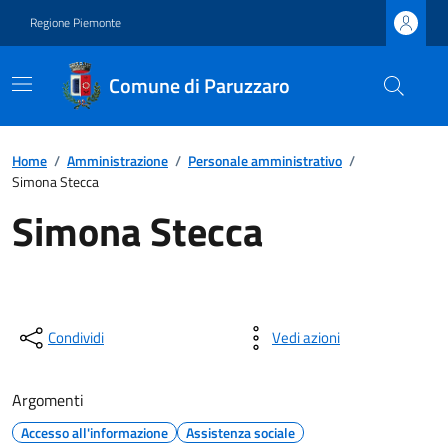
Regione Piemonte
Comune di Paruzzaro
Home
/
Amministrazione
/
Personale amministrativo
/
Simona Stecca
Simona Stecca
Condividi
Vedi azioni
Argomenti
Accesso all'informazione
Assistenza sociale