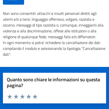
Non sono consentiti: attacchi e insulti personali diretti agli
utenti e/o a terzi; linguaggio offensivo, volgare, razzista e
osceno; messaggi di tipo razzista o, comunque, inneggianti alla
violenza e alla discriminazione; offese alle istituzioni o alla
religione di qualunque fede; messaggi falsi e/o diffamatori.
In ogni momento si potra' richiedere la cancellazione dei dati
compilando il modulo e selezionando la tipologia "Cancellazione
dati".
Quanto sono chiare le informazioni su questa
pagina?
Valuta da 1 a 5 stelle la pagina
Valuta 1 stelle su 5
Valuta 2 stelle su 5
Valuta 3 stelle su 5
Valuta 4 stelle su 5
Valuta 5 stelle su 5