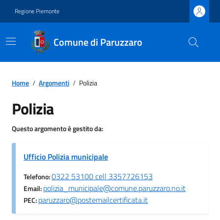
Regione Piemonte
Comune di Paruzzaro
Home
/
Argomenti
/
Polizia
Polizia
Questo argomento è gestito da:
Ufficio Polizia municipale
0322 53100 cell 3357726153
Telefono:
polizia_municipale@comune.paruzzaro.no.it
Email:
paruzzaro@postemailcertificata.it
PEC: