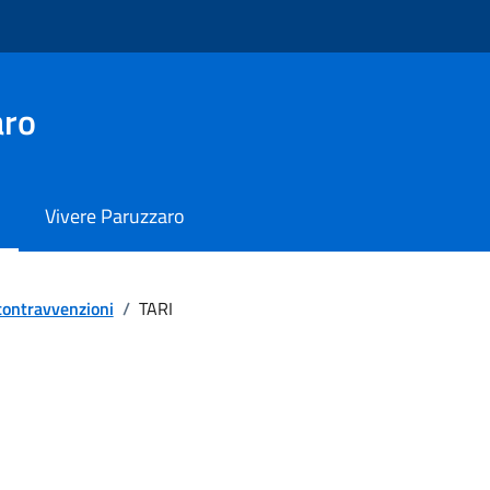
aro
Vivere Paruzzaro
 contravvenzioni
/
TARI