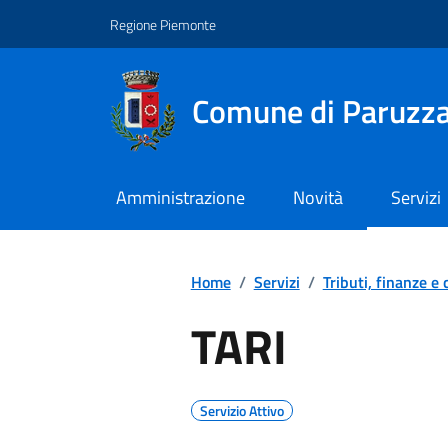
Regione Piemonte
Comune di Paruzz
Amministrazione
Novità
Servizi
Home
/
Servizi
/
Tributi, finanze e
TARI
Servizio Attivo