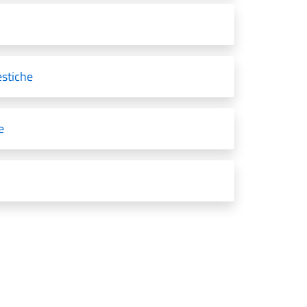
stiche
e