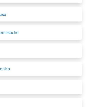
'uso
domestiche
ronico