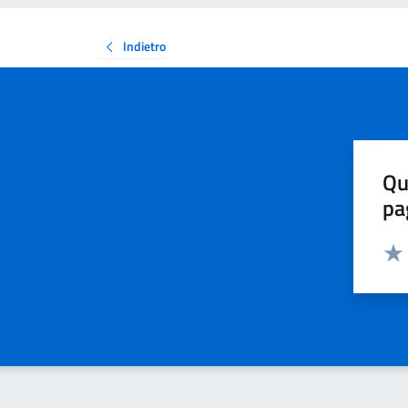
Indietro
Qu
pa
Valut
Valu