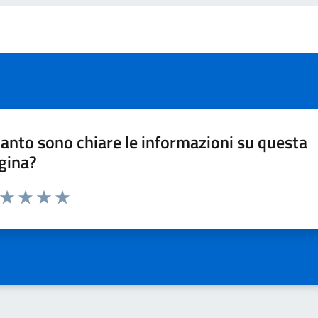
anto sono chiare le informazioni su questa
gina?
a da 1 a 5 stelle la pagina
ta 1 stelle su 5
Valuta 2 stelle su 5
Valuta 3 stelle su 5
Valuta 4 stelle su 5
Valuta 5 stelle su 5