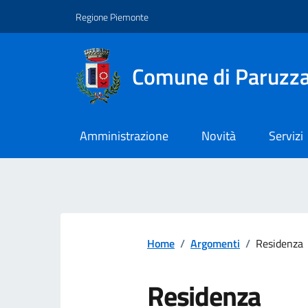
Regione Piemonte
Comune di Paruzz
Amministrazione
Novità
Servizi
Home
/
Argomenti
/
Residenza
Residenza