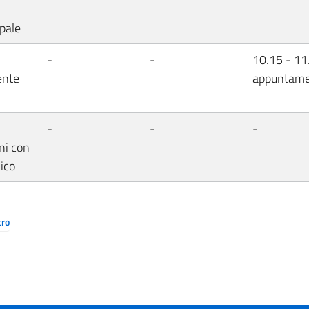
pale
-
-
10.15 - 11
ente
appuntam
-
-
-
ni con
lico
tro