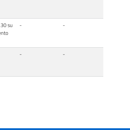
.30 su
-
-
ento
-
-