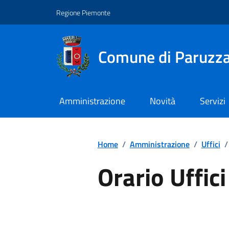
Regione Piemonte
Comune di Paruzz
Amministrazione
Novità
Servizi
Home
/
Amministrazione
/
Uffici
/
Orario Uffici