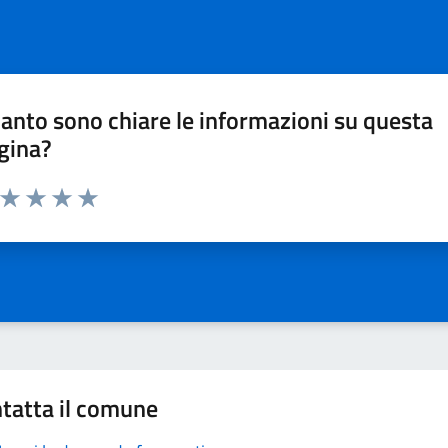
anto sono chiare le informazioni su questa
gina?
a da 1 a 5 stelle la pagina
ta 1 stelle su 5
Valuta 2 stelle su 5
Valuta 3 stelle su 5
Valuta 4 stelle su 5
Valuta 5 stelle su 5
tatta il comune