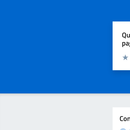
Qu
pa
Valut
Valu
Con