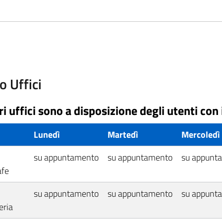
o Uffici
ri uffici sono a disposizione degli utenti con 
o
Lunedì
Martedì
Mercoledì
su appuntamento
su appuntamento
su appunt
afe
su appuntamento
su appuntamento
su appunt
eria