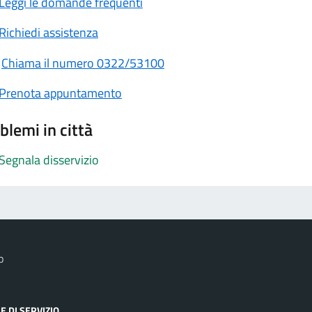
Leggi le domande frequenti
Richiedi assistenza
Chiama il numero 0322/53100
Prenota appuntamento
blemi in città
Segnala disservizio
o
E DI SERVIZIO