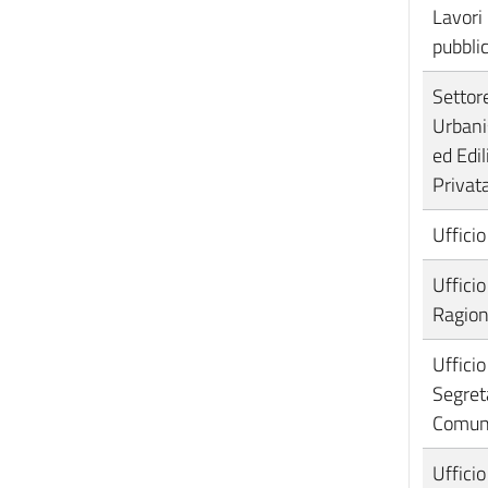
Lavori
pubblic
Settor
Urbani
ed Edil
Privat
Ufficio
Ufficio
Ragion
Ufficio
Segret
Comun
Ufficio