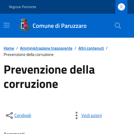
Regione Piemonte
Comune di Paruzzaro
Home
/
Amministrazione trasparente
/
Altri contenuti
/
Prevenzione della corruzione
Prevenzione della
corruzione
Condividi
Vedi azioni