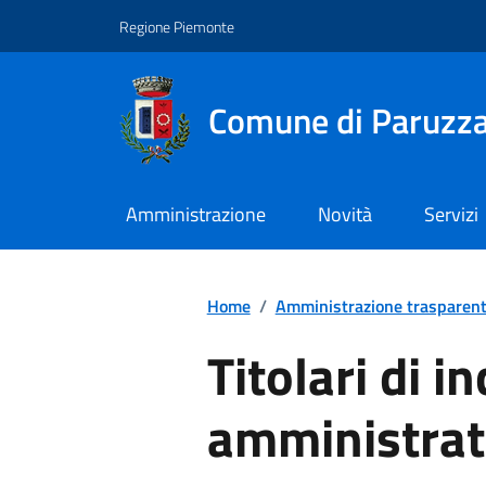
Regione Piemonte
Comune di Paruzz
Amministrazione
Novità
Servizi
Home
/
Amministrazione trasparen
Titolari di in
amministrati