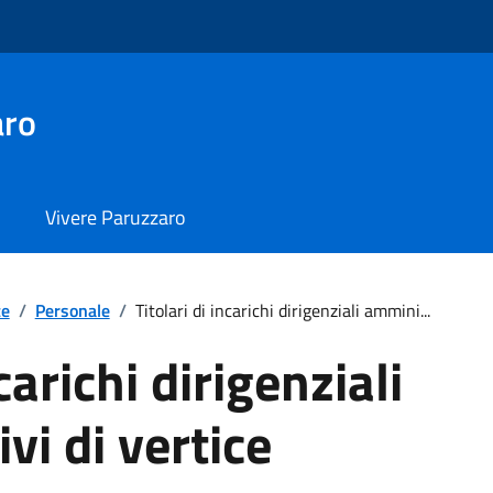
aro
Vivere Paruzzaro
te
/
Personale
/
Titolari di incarichi dirigenziali ammini...
carichi dirigenziali
vi di vertice