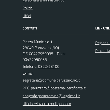
Personale amministrativo
Politici
Uffici
CONTATTI
LINK UTIL
Piazza Municipio 1
Regione
28040 Paruzzaro (NO)
Provinci
C.F. 00427950035 - P.Iva:
00427950035
Telefono:
0322/53100
E-mail:
PEC:
;
Ufficio relazioni con il pubblico