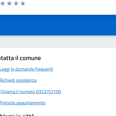
a da 1 a 5 stelle la pagina
ta 1 stelle su 5
Valuta 2 stelle su 5
Valuta 3 stelle su 5
Valuta 4 stelle su 5
Valuta 5 stelle su 5
tatta il comune
Leggi le domande frequenti
Richiedi assistenza
Chiama il numero 0322/53100
Prenota appuntamento