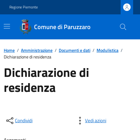
Regione Piemonte
Comune di Paruzzaro
Home
/
Amministrazione
/
Documenti e dati
/
Modulistica
/
Dichiarazione di residenza
Dichiarazione di
residenza
Condividi
Vedi azioni