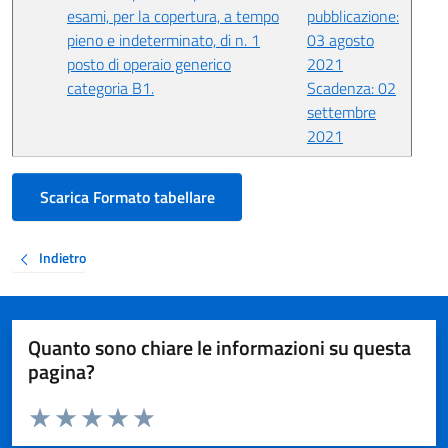
esami, per la copertura, a tempo
pubblicazione:
pieno e indeterminato, di n. 1
03 agosto
posto di operaio generico
2021
categoria B1.
Scadenza: 02
settembre
2021
Scarica Formato tabellare
Indietro
Quanto sono chiare le informazioni su questa
pagina?
Valuta da 1 a 5 stelle la pagina
Valuta 1 stelle su 5
Valuta 2 stelle su 5
Valuta 3 stelle su 5
Valuta 4 stelle su 5
Valuta 5 stelle su 5