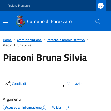
Regione Piemonte
Comune di Paruzzaro
Home
/
Amministrazione
/
Personale amministrativo
/
Piaconi Bruna Silvia
Piaconi Bruna Silvia
Condividi
Vedi azioni
Argomenti
Accesso all'informazione
Polizia