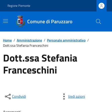
Regione Piemonte
Comune di Paruzzaro
Home
/
Amministrazione
/
Personale amministrativo
/
Dott.ssa Stefania Franceschini
Dott.ssa Stefania
Franceschini
Condividi
Vedi azioni