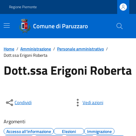
Regione Piemonte
Comune di Paruzzaro
Home
/
Amministrazione
/
Personale amministrativo
/
Dott.ssa Erigoni Roberta
Dott.ssa Erigoni Roberta
Condividi
Vedi azioni
Argomenti
Accesso all'informazione
Elezioni
Immigrazione