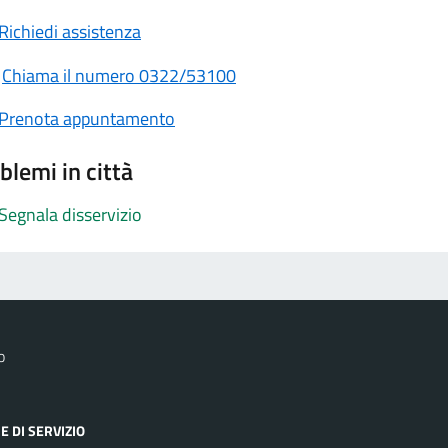
Richiedi assistenza
Chiama il numero 0322/53100
Prenota appuntamento
blemi in città
Segnala disservizio
o
E DI SERVIZIO