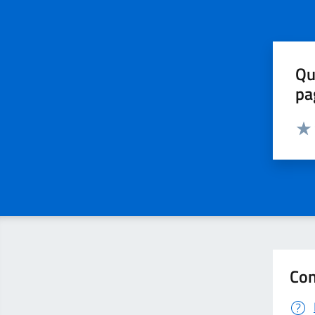
Qu
pa
Valut
Valu
Con