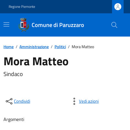
Regione Piemonte
Comune di Paruzzaro
Home
/
Amministrazione
/
Politici
/
Mora Matteo
Mora Matteo
Sindaco
Condividi
Vedi azioni
Argomenti